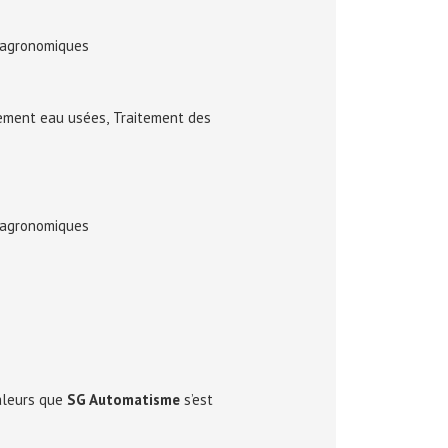
s agronomiques
tement eau usées, Traitement des
s agronomiques
valeurs que
SG Automatisme
s’est