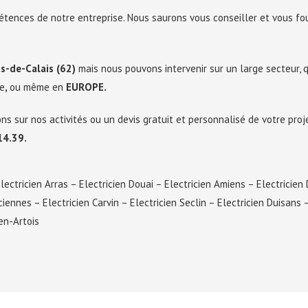
étences de notre entreprise. Nous saurons vous conseiller et vous fo
s-de-Calais (62)
mais nous pouvons intervenir sur un large secteur, q
re
,
ou même en
EUROPE.
ns sur nos activités ou un devis gratuit et personnalisé de votre pro
14.39.
lectricien Arras
–
Electricien Douai
–
Electricien Amiens
–
Electricien
ciennes
–
Electricien Carvin
–
Electricien Seclin
–
Electricien Duisans
en-Artois